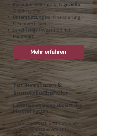
Individuelle
Beratung &
gezielte
Objektsuche
Unterstützung
bei Finanzierung
& Kaufverträgen
Langfristige Investition
mit
Mehrwert
Mehr erfahren
Für Investoren &
Immobilienhändler
Lukrative Chancen abseits des
Marktes nutzen
Unser Netzwerk eröffnet Ihnen
Zugang zu
exklusiven Off-