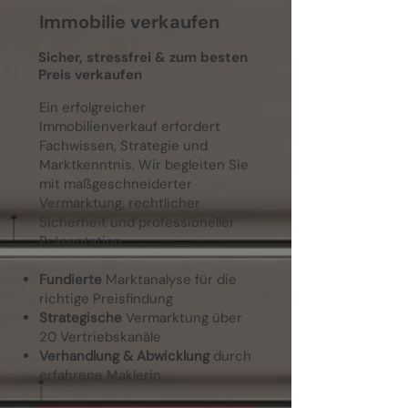
​Immobilie verkaufen
Sicher, stressfrei & zum besten
Preis verkaufen
Ein erfolgreicher
Immobilienverkauf erfordert
Fachwissen, Strategie und
Marktkenntnis. Wir begleiten Sie
mit maßgeschneiderter
Vermarktung, rechtlicher
Sicherheit und professioneller
Präsentation.
Fundierte
Marktanalyse
für die
richtige Preisfindung
Strategische
Vermarktung
über
20 Vertriebskanäle
Verhandlung & Abwicklung
durch
erfahrene Maklerin