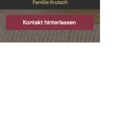
Familie Krutsch
Kontakt hinterlassen
Kostenlose
Immobilien-
Insider-Tipps
Exklusive Handbücher für
Immobilienbesitzer
Möchten Sie wissen, wie Sie Ihre
Immobilie optimal verkaufen oder die
besten Deals finden? Laden Sie unsere
exklusiven
Immobilien-Insider-
Handbücher jetzt
kostenlos herunter!
Was Sie erwartet
:
✔ Strategien für einen höheren