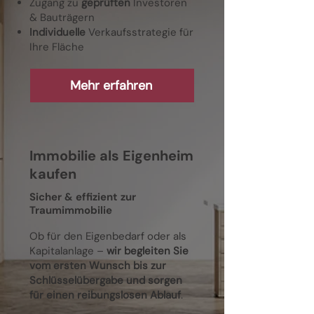
Zugang zu
geprüften
Investoren
& Bauträgern
Individuelle
Verkaufsstrategie für
Ihre Fläche
Mehr erfahren
Immobilie als Eigenheim
kaufen
Sicher & effizient zur
Traumimmobilie
Ob für den Eigenbedarf oder als
Kapitalanlage –
wir begleiten Sie
vom ersten Wunsch bis zur
Schlüsselübergabe und sorgen
für einen reibungslosen Ablauf
.