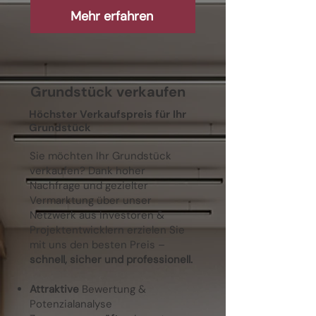
Mehr erfahren
Grundstück verkaufen
Höchster Verkaufspreis für Ihr
Grundstück
Sie möchten Ihr Grundstück
verkaufen? Dank hoher
Nachfrage und gezielter
Vermarktung über unser
Netzwerk aus Investoren &
Projektentwicklern erzielen Sie
mit uns den besten Preis –
schnell, sicher und professionell.
Attraktive
Bewertung &
Potenzialanalyse