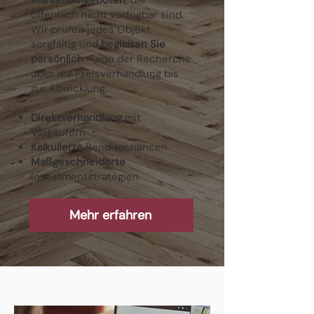
Market-Angeboten
, die
öffentlich nicht verfügbar sind.
Wir prüfen jedes Objekt
sorgfältig und
begleiten Sie
persönlich
– von der Recherche
über die Preisverhandlung bis
zur Abwicklung.
Direktverhandlung
mit
Verkäufern
Kalkulierte
Renditechancen
Maßgeschneiderte
Investmentstrategien
Mehr erfahren