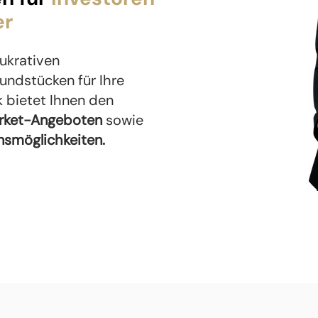
er
lukrativen
undstücken für Ihre
 bietet Ihnen den
rket-Angeboten
sowie
onsmöglichkeiten.
Wenn es um einen 
geht, sollten Sie ke