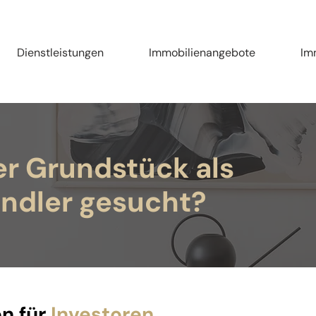
Dienstleistungen
Immobilienangebote
Im
er Grundstück als
ndler gesucht?
n für
Investoren