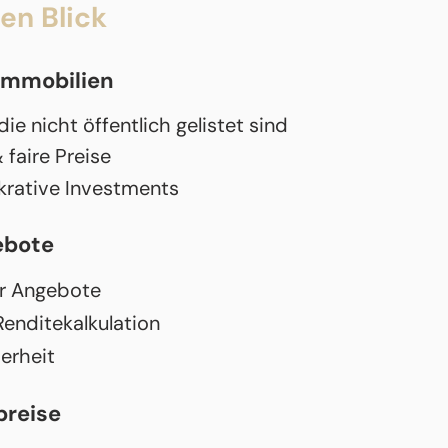
nen Blick
-Immobilien
ie nicht öffentlich gelistet sind
faire Preise
krative Investments
ebote
er Angebote
Renditekalkulation
erheit
preise