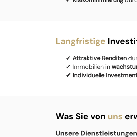
✔
Risikominimierung
durc
Langfristige
Invest
✔
Attraktive Renditen
dur
✔ Immobilien in
wachstu
✔ Individuelle Investmen
Was Sie von
uns
er
Unsere Dienstleistungen