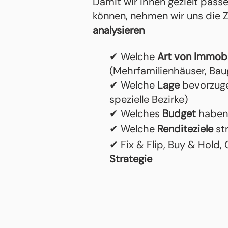
Damit wir Ihnen gezielt pas
können, nehmen wir uns die Z
analysieren
✔ Welche
Art von Immobi
(Mehrfamilienhäuser, Bau
✔ Welche
Lage
bevorzuge
spezielle Bezirke)
✔ Welches
Budget
haben 
✔ Welche
Renditeziele
st
✔ Fix & Flip, Buy & Hold
Strategie
Suchprofil anlegen