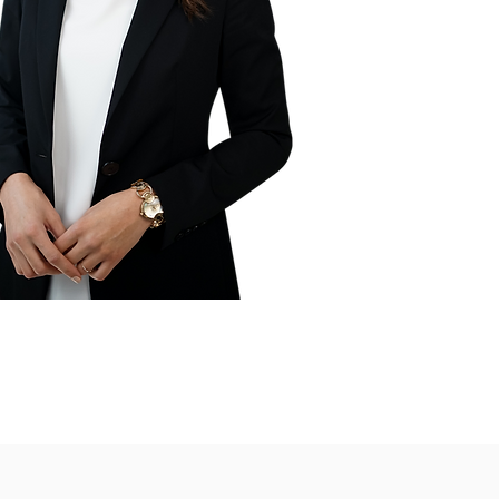
so erheblichen Wert, wie Ihre Immobilie
in Risiko eingehen und alles Richtig machen
Ilona Schellenberg - Inhaberin