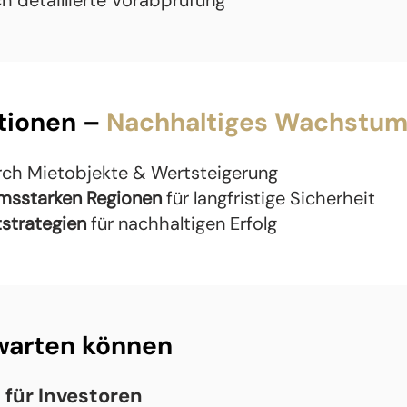
h detaillierte Vorabprüfung
itionen –
Nachhaltiges Wachstu
ch Mietobjekte & Wertsteigerung
msstarken Regionen
für langfristige Sicherheit
tstrategien
für nachhaltigen Erfolg
warten können
 für Investoren